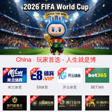
2026世界杯(股份公司)·Official
website
模块不存在:newsinfo.asp
ThinkPHP
V5.1.41 LTS
{ 十年磨一剑-为API开发设计的高性能
框架 }
XML 地图